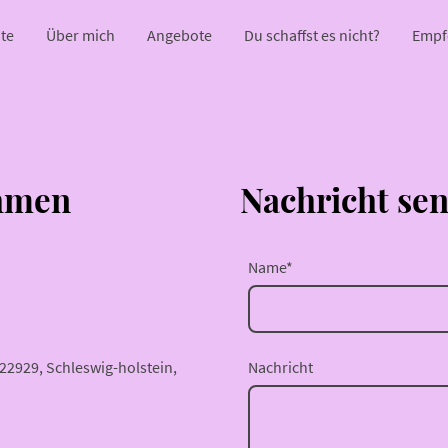
ite
Über mich
Angebote
Du schaffst es nicht?
hmen
Nachricht se
Name
*
22929, Schleswig-holstein,
Nachricht